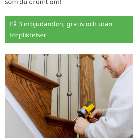
som du drömt om!
Få 3 erbjudanden, gratis och utan
förpliktelser