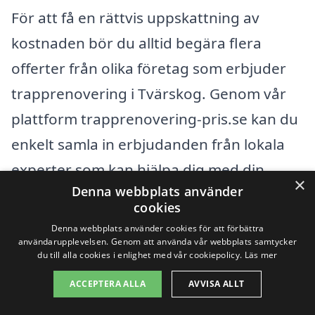
För att få en rättvis uppskattning av
kostnaden bör du alltid begära flera
offerter från olika företag som erbjuder
trapprenovering i Tvärskog. Genom vår
plattform trapprenovering-pris.se kan du
enkelt samla in erbjudanden från lokala
experter som kan hjälpa dig med din
×
Denna webbplats använder
renovering. Det är också rekommenderat
cookies
att kolla referenser och utbildningar för
Denna webbplats använder cookies för att förbättra
de hantverkare du överväger att anlita.
användarupplevelsen. Genom att använda vår webbplats samtycker
du till alla cookies i enlighet med vår cookiepolicy.
Läs mer
På så sätt kan du vara säker på att du får
ACCEPTERA ALLA
AVVISA ALLT
en tjänst av hög kvalitet som motsvarar