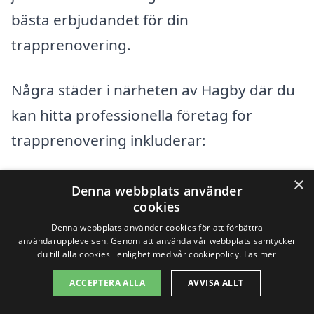
bästa erbjudandet för din
trapprenovering.
Några städer i närheten av Hagby där du
kan hitta professionella företag för
trapprenovering inkluderar:
×
Kalmar
Denna webbplats använder
cookies
Nybro
Denna webbplats använder cookies för att förbättra
användarupplevelsen. Genom att använda vår webbplats samtycker
Öland
du till alla cookies i enlighet med vår cookiepolicy.
Läs mer
ACCEPTERA ALLA
AVVISA ALLT
Borgholm