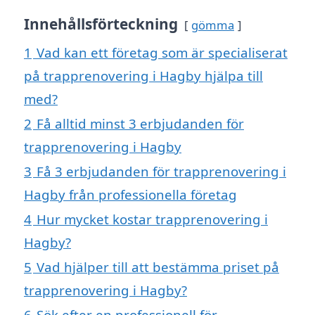
Innehållsförteckning
gömma
1
Vad kan ett företag som är specialiserat
på trapprenovering i Hagby hjälpa till
med?
2
Få alltid minst 3 erbjudanden för
trapprenovering i Hagby
3
Få 3 erbjudanden för trapprenovering i
Hagby från professionella företag
4
Hur mycket kostar trapprenovering i
Hagby?
5
Vad hjälper till att bestämma priset på
trapprenovering i Hagby?
6
Sök efter en professionell för