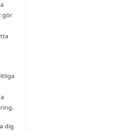
ga
t gör
tta
itliga
da
ring.
a dig