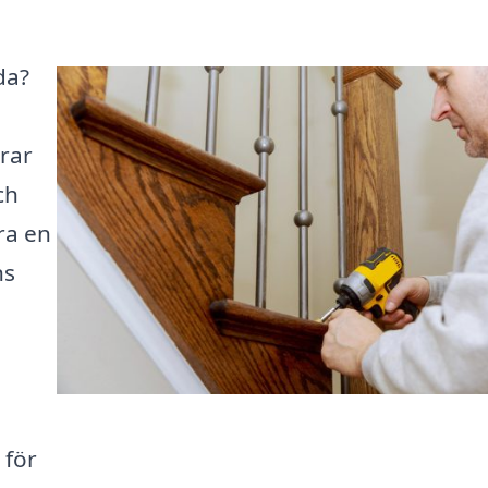
da?
erar
ch
ra en
ns
 för