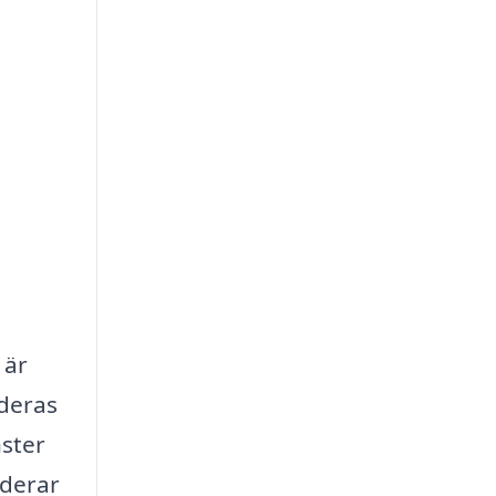
 är
 deras
nster
uderar