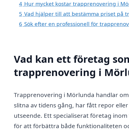
4
Hur mycket kostar trapprenovering i Mö
5
Vad hjälper till att bestämma priset på
6
Sök efter en professionell för trappren
Vad kan ett företag som
trapprenovering i Mörl
Trapprenovering i Mörlunda handlar om at
slitna av tidens gång, har fått repor elle
utseende. Ett specialiserat företag inom
för att förbättra både funktionaliteten o