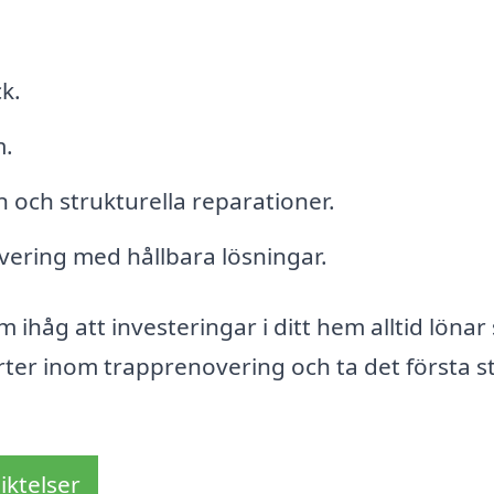
k.
m.
och strukturella reparationer.
ering med hållbara lösningar.
ihåg att investeringar i ditt hem alltid lönar s
rter inom trapprenovering och ta det första s
iktelser