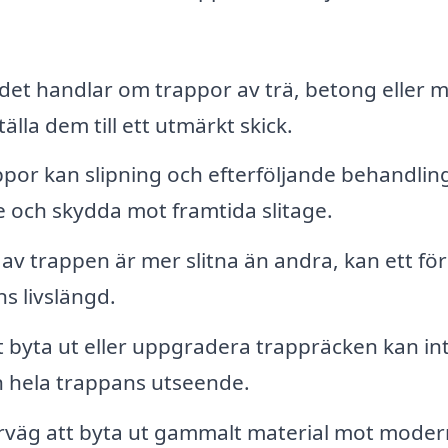
et handlar om trappor av trä, betong eller me
lla dem till ett utmärkt skick.
ppor kan slipning och efterföljande behandli
de och skydda mot framtida slitage.
av trappen är mer slitna än andra, kan ett fö
ns livslängd.
 byta ut eller uppgradera trappräcken kan in
n hela trappans utseende.
väg att byta ut gammalt material mot moder