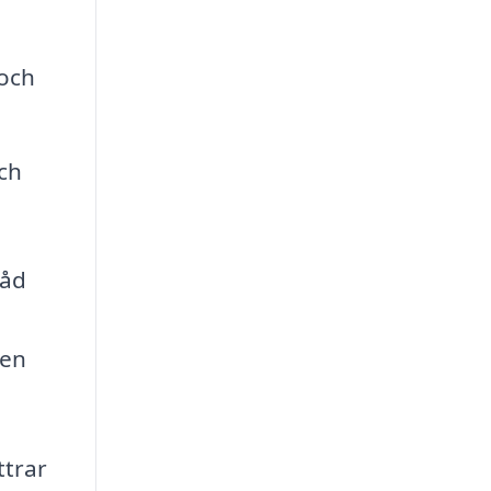
 och
ch
råd
den
ttrar