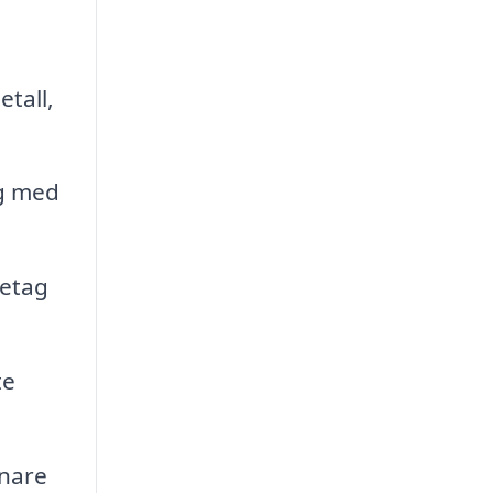
tall,
ng med
retag
te
nare