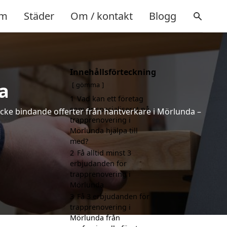
m
Städer
Om / kontakt
Blogg
Innehållsförteckning
a
gömma
1
Vad kan ett företag
som är specialiserat på
 icke bindande offerter från hantverkare i Mörlunda –
trapprenovering i
Mörlunda hjälpa till
med?
2
Få alltid minst 3
erbjudanden för
trapprenovering i
Mörlunda
3
Få 3 erbjudanden för
trapprenovering i
Mörlunda från