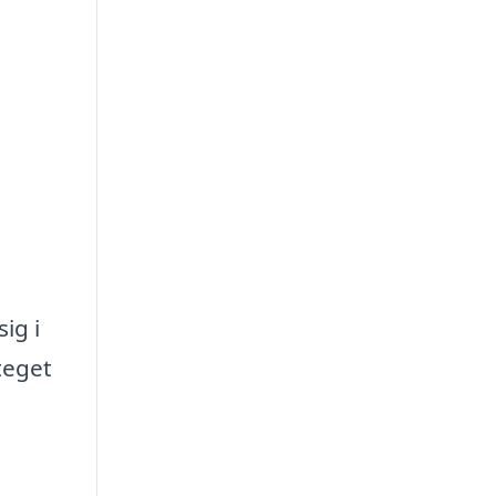
ig i
teget