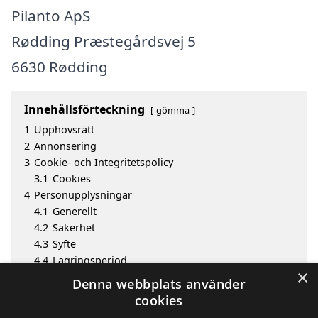
Pilanto ApS
Rødding Præstegårdsvej 5
6630 Rødding
Innehållsförteckning
gömma
1
Upphovsrätt
2
Annonsering
3
Cookie- och Integritetspolicy
3.1
Cookies
4
Personupplysningar
4.1
Generellt
4.2
Säkerhet
4.3
Syfte
4.4
Lagringsperiod
×
4.5
Offentliggörande av information
Denna webbplats använder
4.6
Invändningar och klagomål
cookies
5
Utgivare