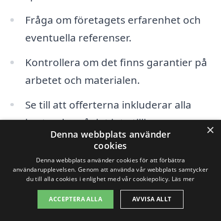
Fråga om företagets erfarenhet och
eventuella referenser.
Kontrollera om det finns garantier på
arbetet och materialen.
Se till att offerterna inkluderar alla
kostnader, så det inte tillkommer
×
Denna webbplats använder
dolda avgifter.
cookies
Denna webbplats använder cookies för att förbättra
Genom att noggrant överväga dessa
användarupplevelsen. Genom att använda vår webbplats samtycker
du till alla cookies i enlighet med vår cookiepolicy.
Läs mer
faktorer och aktivt söka efter information
ACCEPTERA ALLA
AVVISA ALLT
kan du säkerställa att du får en prisvärd