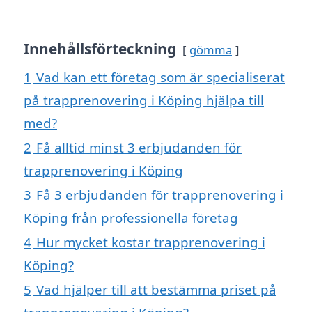
Innehållsförteckning
gömma
1
Vad kan ett företag som är specialiserat
på trapprenovering i Köping hjälpa till
med?
2
Få alltid minst 3 erbjudanden för
trapprenovering i Köping
3
Få 3 erbjudanden för trapprenovering i
Köping från professionella företag
4
Hur mycket kostar trapprenovering i
Köping?
5
Vad hjälper till att bestämma priset på