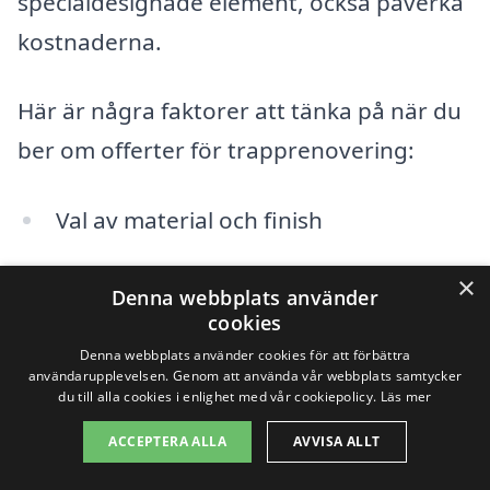
specialdesignade element, också påverka
kostnaderna.
Här är några faktorer att tänka på när du
ber om offerter för trapprenovering:
Val av material och finish
Arbetskostnader och hantverkarens
×
Denna webbplats använder
erfarenhet
cookies
Denna webbplats använder cookies för att förbättra
Omfattningen av ombyggnadsarbeten
användarupplevelsen. Genom att använda vår webbplats samtycker
du till alla cookies i enlighet med vår cookiepolicy.
Läs mer
Eventuella extra tillbehör, som räcken
ACCEPTERA ALLA
AVVISA ALLT
eller belysning