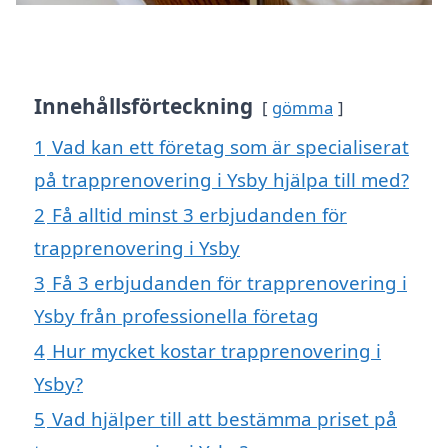
Innehållsförteckning
gömma
1
Vad kan ett företag som är specialiserat
på trapprenovering i Ysby hjälpa till med?
2
Få alltid minst 3 erbjudanden för
trapprenovering i Ysby
3
Få 3 erbjudanden för trapprenovering i
Ysby från professionella företag
4
Hur mycket kostar trapprenovering i
Ysby?
5
Vad hjälper till att bestämma priset på