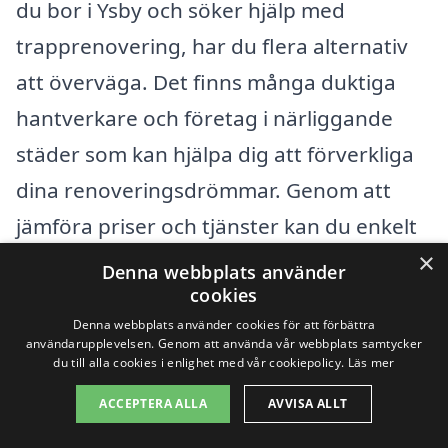
du bor i Ysby och söker hjälp med
trapprenovering, har du flera alternativ
att överväga. Det finns många duktiga
hantverkare och företag i närliggande
städer som kan hjälpa dig att förverkliga
dina renoveringsdrömmar. Genom att
jämföra priser och tjänster kan du enkelt
×
hitta det bästa erbjudandet för just ditt
Denna webbplats använder
cookies
behov.
Denna webbplats använder cookies för att förbättra
användarupplevelsen. Genom att använda vår webbplats samtycker
När du letar efter företag som erbjuder
du till alla cookies i enlighet med vår cookiepolicy.
Läs mer
trapprenovering i Ysby, kan det vara en
ACCEPTERA ALLA
AVVISA ALLT
bra idé att även kika på företag i städer