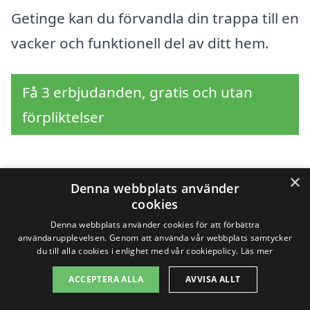
Getinge kan du förvandla din trappa till en
vacker och funktionell del av ditt hem.
Få 3 erbjudanden, gratis och utan
förpliktelser
×
Sök efter en
Denna webbplats använder
cookies
professionell för
Denna webbplats använder cookies för att förbättra
användarupplevelsen. Genom att använda vår webbplats samtycker
trapprenovering i andra
du till alla cookies i enlighet med vår cookiepolicy.
Läs mer
ACCEPTERA ALLA
AVVISA ALLT
städer nära Getinge