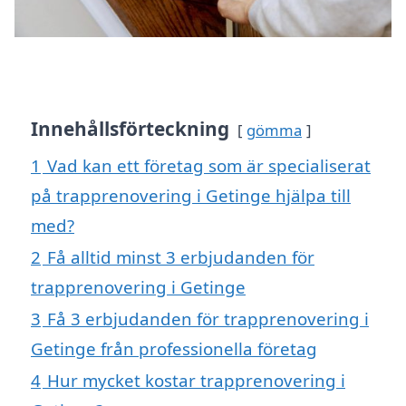
Innehållsförteckning
gömma
1
Vad kan ett företag som är specialiserat
på trapprenovering i Getinge hjälpa till
med?
2
Få alltid minst 3 erbjudanden för
trapprenovering i Getinge
3
Få 3 erbjudanden för trapprenovering i
Getinge från professionella företag
4
Hur mycket kostar trapprenovering i