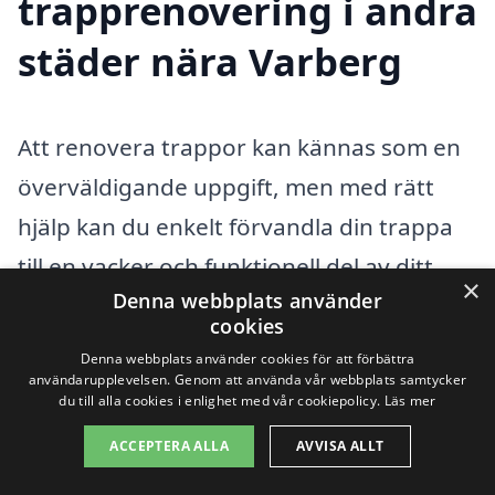
trapprenovering i andra
städer nära Varberg
Att renovera trappor kan kännas som en
överväldigande uppgift, men med rätt
hjälp kan du enkelt förvandla din trappa
till en vacker och funktionell del av ditt
×
Denna webbplats använder
hem. Om du befinner dig i Varberg och
cookies
letar efter professionell hjälp för
Denna webbplats använder cookies för att förbättra
användarupplevelsen. Genom att använda vår webbplats samtycker
trapprenovering, har du flera alternativ i
du till alla cookies i enlighet med vår cookiepolicy.
Läs mer
närliggande städer. Vi på
ACCEPTERA ALLA
AVVISA ALLT
trapprenovering-pris.se har samlat