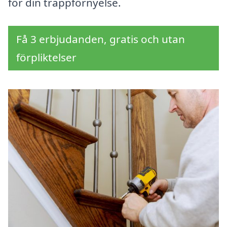
för din trappförnyelse.
Få 3 erbjudanden, gratis och utan
förpliktelser