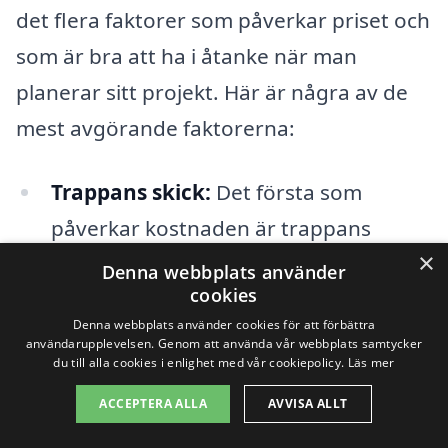
det flera faktorer som påverkar priset och
som är bra att ha i åtanke när man
planerar sitt projekt. Här är några av de
mest avgörande faktorerna:
Trappans skick:
Det första som
påverkar kostnaden är trappans
×
nuvarande skick. Om trappan har
Denna webbplats använder
cookies
skador, som sprickor eller röta, kan
Denna webbplats använder cookies för att förbättra
det krävas mer arbete och material för
användarupplevelsen. Genom att använda vår webbplats samtycker
du till alla cookies i enlighet med vår cookiepolicy.
Läs mer
att återställa den, vilket ökar priset.
ACCEPTERA ALLA
AVVISA ALLT
Materialval:
De material som väljs för