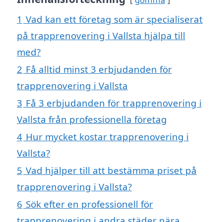
1
Vad kan ett företag som är specialiserat
på trapprenovering i Vallsta hjälpa till
med?
2
Få alltid minst 3 erbjudanden för
trapprenovering i Vallsta
3
Få 3 erbjudanden för trapprenovering i
Vallsta från professionella företag
4
Hur mycket kostar trapprenovering i
Vallsta?
5
Vad hjälper till att bestämma priset på
trapprenovering i Vallsta?
6
Sök efter en professionell för
trapprenovering i andra städer nära