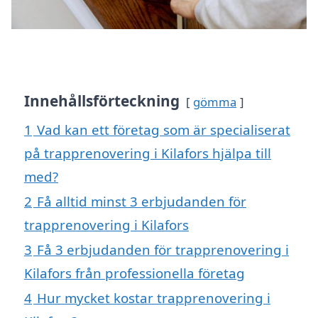
Innehållsförteckning
gömma
1
Vad kan ett företag som är specialiserat
på trapprenovering i Kilafors hjälpa till
med?
2
Få alltid minst 3 erbjudanden för
trapprenovering i Kilafors
3
Få 3 erbjudanden för trapprenovering i
Kilafors från professionella företag
4
Hur mycket kostar trapprenovering i