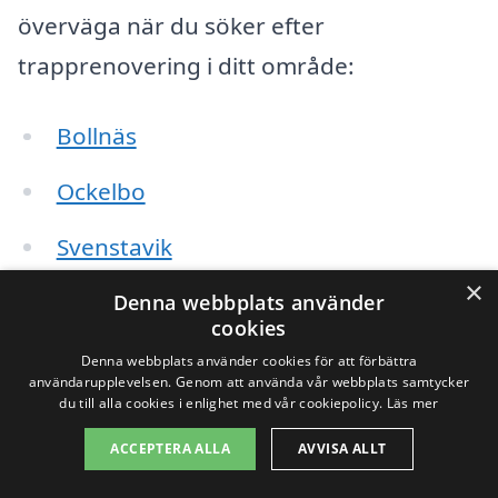
överväga när du söker efter
trapprenovering i ditt område:
Bollnäs
Ockelbo
Svenstavik
×
Ljusdal
Denna webbplats använder
cookies
Hudiksvall
Denna webbplats använder cookies för att förbättra
användarupplevelsen. Genom att använda vår webbplats samtycker
du till alla cookies i enlighet med vår cookiepolicy.
Läs mer
Norrbo
ACCEPTERA ALLA
AVVISA ALLT
Färila