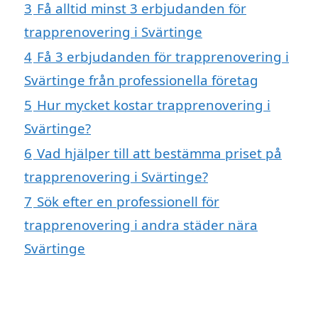
3
Få alltid minst 3 erbjudanden för
trapprenovering i Svärtinge
4
Få 3 erbjudanden för trapprenovering i
Svärtinge från professionella företag
5
Hur mycket kostar trapprenovering i
Svärtinge?
6
Vad hjälper till att bestämma priset på
trapprenovering i Svärtinge?
7
Sök efter en professionell för
trapprenovering i andra städer nära
Svärtinge