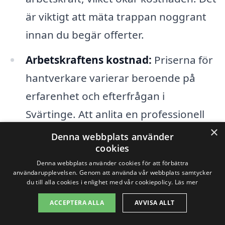
är viktigt att mäta trappan noggrant
innan du begär offerter.
Arbetskraftens kostnad:
Priserna för
hantverkare varierar beroende på
erfarenhet och efterfrågan i
Svärtinge. Att anlita en professionell
×
med goda referenser kan kosta mer,
Denna webbplats använder
cookies
men ofta resultera i ett bättre
Denna webbplats använder cookies för att förbättra
slutresultat.
användarupplevelsen. Genom att använda vår webbplats samtycker
du till alla cookies i enlighet med vår cookiepolicy.
Läs mer
Eventuella tilläggsarbeten:
Om
ACCEPTERA ALLA
AVVISA ALLT
trappen har skador eller behov av