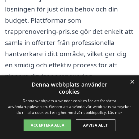
lösningen för just dina behov och din
budget. Plattformar som
trapprenovering-pris.se gör det enkelt att
samla in offerter från professionella
hantverkare i ditt område, vilket ger dig
en smidig och effektiv process för att
planera din trapprenovering.
×
Denna webbplats använder
cookies
Få 3 erbjudanden, gratis och utan
Denna webbplats använder cookies för att förbättra
användarupplevelsen. Genom att använda vår webbplats samtycker
förpliktelser
du till alla cookies i enlighet med vår cookiepolicy.
Läs mer
ACCEPTERA ALLA
AVVISA ALLT