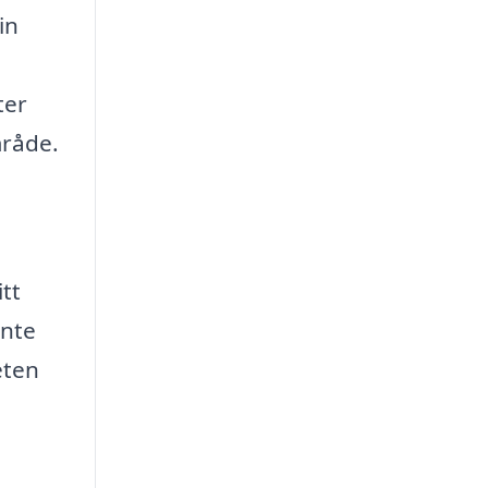
in
ter
mråde.
tt
inte
eten