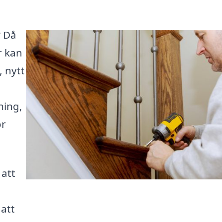
? Då
r kan
, nytt
ning,
ör
 att
 att