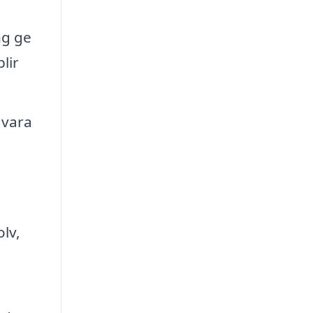
ng ge
blir
 vara
olv,