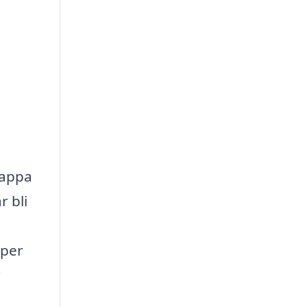
rappa
r bli
lper
r