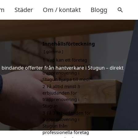
m
Städer
Om / kontakt
Blogg
Innehållsförteckning
gömma
1
Vad kan ett företag
som är specialiserat på
e bindande offerter från hantverkare i Stugun – direkt
trapprenovering i
Stugun hjälpa till med?
2
Få alltid minst 3
erbjudanden för
trapprenovering i
Stugun
3
Få 3 erbjudanden för
trapprenovering i
Stugun från
professionella företag