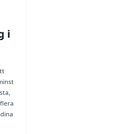
g i
tt
minst
sta,
flera
 dina