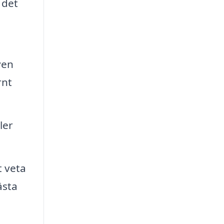
 det
ven
rnt
ler
t veta
ästa