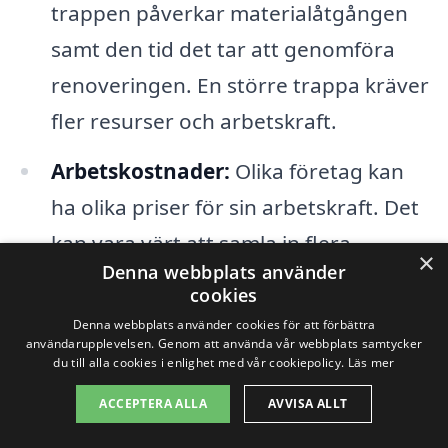
trappen påverkar materialåtgången
samt den tid det tar att genomföra
renoveringen. En större trappa kräver
fler resurser och arbetskraft.
Arbetskostnader:
Olika företag kan
ha olika priser för sin arbetskraft. Det
kan vara värt att samla in flera
×
Denna webbplats använder
offerter för att jämföra priserna.
cookies
Eventuella reparationer:
Om trappen
Denna webbplats använder cookies för att förbättra
användarupplevelsen. Genom att använda vår webbplats samtycker
har skador som behöver åtgärdas
du till alla cookies i enlighet med vår cookiepolicy.
Läs mer
innan renoveringen kan detta öka den
ACCEPTERA ALLA
AVVISA ALLT
totala kostnaden.