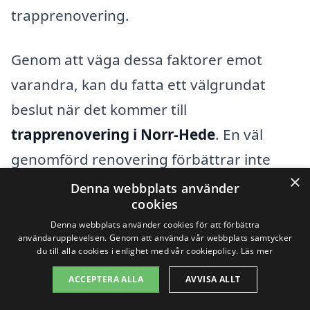
trapprenovering.
Genom att väga dessa faktorer emot
varandra, kan du fatta ett välgrundat
beslut när det kommer till
trapprenovering i Norr-Hede
. En väl
genomförd renovering förbättrar inte
×
bara estetik och funktionalitet, utan kan
Denna webbplats använder
cookies
även öka värdet på din fastighet. Ta
Denna webbplats använder cookies för att förbättra
steget mot en vackrare trappa idag!
användarupplevelsen. Genom att använda vår webbplats samtycker
du till alla cookies i enlighet med vår cookiepolicy.
Läs mer
ACCEPTERA ALLA
AVVISA ALLT
Få 3 erbjudanden, gratis och utan
förpliktelser