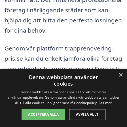
företag i närliggande städer som kan
hjälpa dig att hitta den perfekta lösningen
för dina behov.
Genom vår plattform trapprenovering-
pris.se kan du enkelt jämföra olika företag
som erbjuder trapprenovering i Sveg och
×
Denna webbplats använder
dess omgivningar. Några av de städer där
cookies
du kan hitta pålitliga hantverkare för
Denna webbplats använder cookies för att förbättra
användarupplevelsen. Genom att använda vår webbplats samtycker
trapprenovering inkluderar:
du till alla cookies i enlighet med vår cookiepolicy.
Läs mer
ACCEPTERA ALLA
AVVISA ALLT
Björnrike