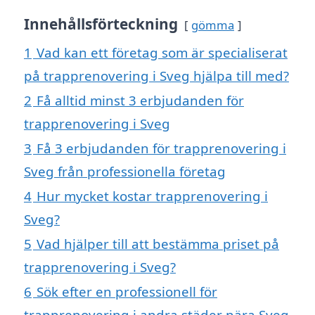
Innehållsförteckning
gömma
1
Vad kan ett företag som är specialiserat
på trapprenovering i Sveg hjälpa till med?
2
Få alltid minst 3 erbjudanden för
trapprenovering i Sveg
3
Få 3 erbjudanden för trapprenovering i
Sveg från professionella företag
4
Hur mycket kostar trapprenovering i
Sveg?
5
Vad hjälper till att bestämma priset på
trapprenovering i Sveg?
6
Sök efter en professionell för
trapprenovering i andra städer nära Sveg