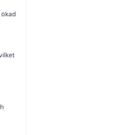
, ökad
ilket
ch