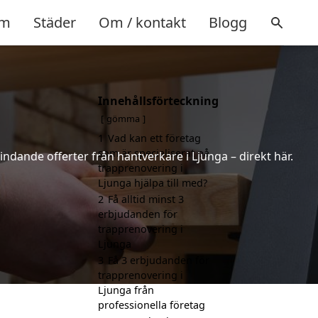
m
Städer
Om / kontakt
Blogg
Innehållsförteckning
gömma
1
Vad kan ett företag
som är specialiserat på
indande offerter från hantverkare i Ljunga – direkt här.
trapprenovering i
Ljunga hjälpa till med?
2
Få alltid minst 3
erbjudanden för
trapprenovering i
Ljunga
3
Få 3 erbjudanden för
trapprenovering i
Ljunga från
professionella företag