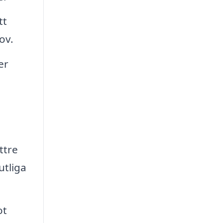
tt
ov.
er
ttre
utliga
ot