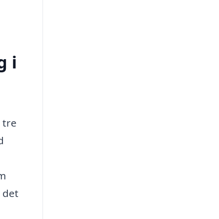
g i
 tre
d
om
 det