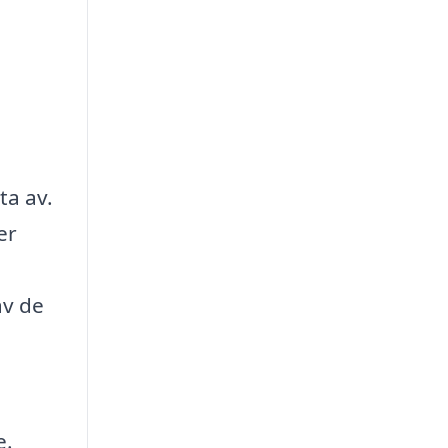
ta av.
er
av de
e.