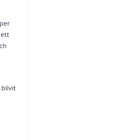
aper
 ett
och
blivit