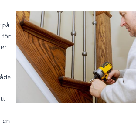
i
r på
 för
ter
både
r
tt
å en