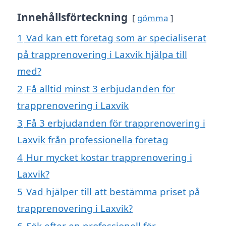
Innehållsförteckning
gömma
1
Vad kan ett företag som är specialiserat
på trapprenovering i Laxvik hjälpa till
med?
2
Få alltid minst 3 erbjudanden för
trapprenovering i Laxvik
3
Få 3 erbjudanden för trapprenovering i
Laxvik från professionella företag
4
Hur mycket kostar trapprenovering i
Laxvik?
5
Vad hjälper till att bestämma priset på
trapprenovering i Laxvik?
6
Sök efter en professionell för