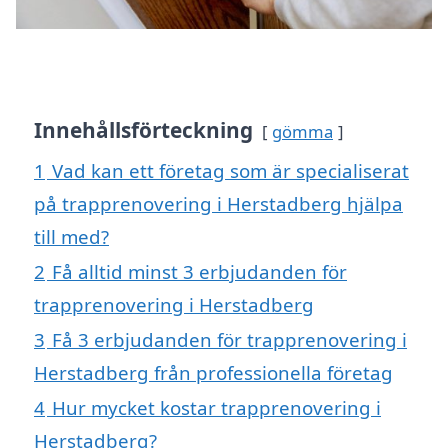
Innehållsförteckning
gömma
1
Vad kan ett företag som är specialiserat
på trapprenovering i Herstadberg hjälpa
till med?
2
Få alltid minst 3 erbjudanden för
trapprenovering i Herstadberg
3
Få 3 erbjudanden för trapprenovering i
Herstadberg från professionella företag
4
Hur mycket kostar trapprenovering i
Herstadberg?