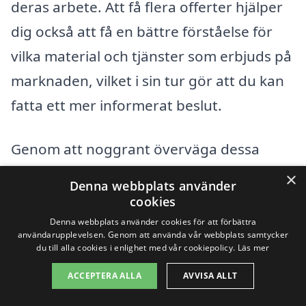
deras arbete. Att få flera offerter hjälper
dig också att få en bättre förståelse för
vilka material och tjänster som erbjuds på
marknaden, vilket i sin tur gör att du kan
fatta ett mer informerat beslut.
Genom att noggrant överväga dessa
faktorer kan du förbereda dig inför din
×
Denna webbplats använder
trapprenovering i Herstadberg och
cookies
säkerställa att du får den bästa möjliga
Denna webbplats använder cookies för att förbättra
användarupplevelsen. Genom att använda vår webbplats samtycker
lösningen för dina behov. Tveka inte att
du till alla cookies i enlighet med vår cookiepolicy.
Läs mer
använda våra resurser för att hitta det
ACCEPTERA ALLA
AVVISA ALLT
bästa företaget för ditt nästa projekt!