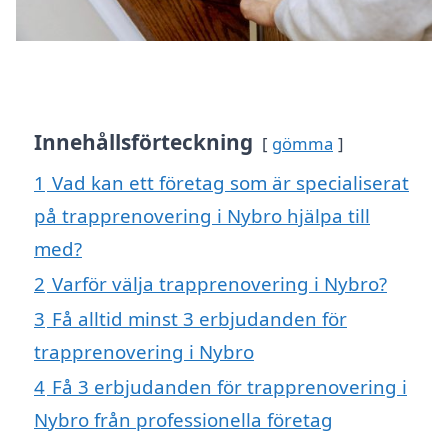
Innehållsförteckning
gömma
1
Vad kan ett företag som är specialiserat
på trapprenovering i Nybro hjälpa till
med?
2
Varför välja trapprenovering i Nybro?
3
Få alltid minst 3 erbjudanden för
trapprenovering i Nybro
4
Få 3 erbjudanden för trapprenovering i
Nybro från professionella företag