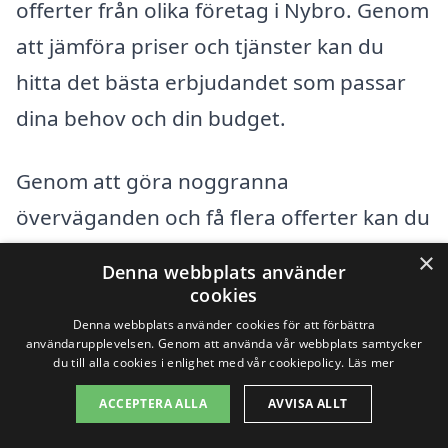
offerter från olika företag i Nybro. Genom
att jämföra priser och tjänster kan du
hitta det bästa erbjudandet som passar
dina behov och din budget.
Genom att göra noggranna
överväganden och få flera offerter kan du
inte bara säkerställa att du får en
×
Denna webbplats använder
kvalitativ trapprenovering i Nybro, men
cookies
också att det sker inom din budget.
Denna webbplats använder cookies för att förbättra
användarupplevelsen. Genom att använda vår webbplats samtycker
Använd plattformar som
du till alla cookies i enlighet med vår cookiepolicy.
Läs mer
trapprenovering-pris.se för att enkelt och
ACCEPTERA ALLA
AVVISA ALLT
snabbt få kontakt med professionella