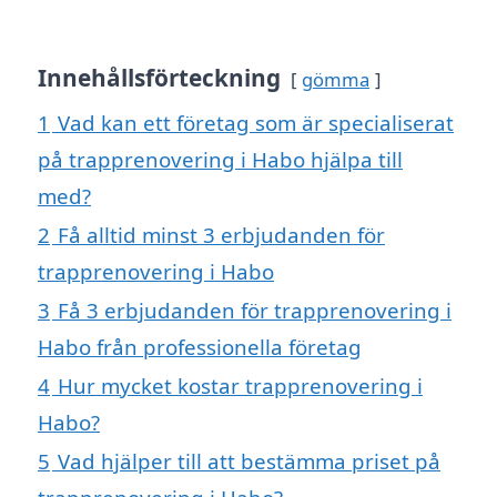
Innehållsförteckning
gömma
1
Vad kan ett företag som är specialiserat
på trapprenovering i Habo hjälpa till
med?
2
Få alltid minst 3 erbjudanden för
trapprenovering i Habo
3
Få 3 erbjudanden för trapprenovering i
Habo från professionella företag
4
Hur mycket kostar trapprenovering i
Habo?
5
Vad hjälper till att bestämma priset på