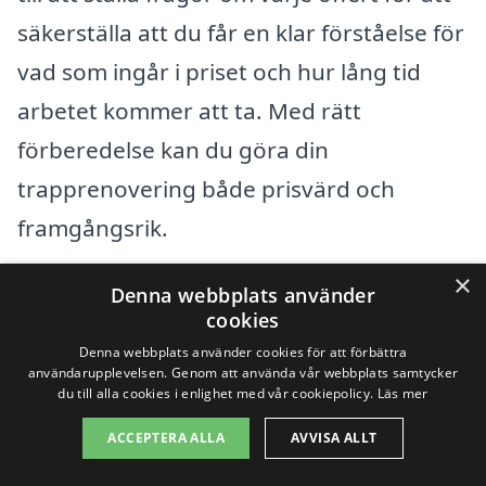
säkerställa att du får en klar förståelse för
vad som ingår i priset och hur lång tid
arbetet kommer att ta. Med rätt
förberedelse kan du göra din
trapprenovering både prisvärd och
framgångsrik.
×
Denna webbplats använder
Få 3 erbjudanden, gratis och utan
cookies
förpliktelser
Denna webbplats använder cookies för att förbättra
användarupplevelsen. Genom att använda vår webbplats samtycker
du till alla cookies i enlighet med vår cookiepolicy.
Läs mer
ACCEPTERA ALLA
AVVISA ALLT
Sök efter en