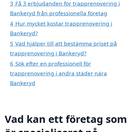
3
Få 3 erbjudanden för trapprenovering i
Bankeryd från professionella företag
4
Hur mycket kostar trapprenovering i
Bankeryd?
5
Vad hjälper till att bestämma priset på
trapprenovering i Bankeryd?
6
Sök efter en professionell för
trapprenovering i andra städer nära
Bankeryd
Vad kan ett företag som