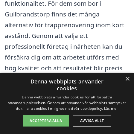
funktionalitet. För dem som bor i
Gullbrandstorp finns det många
alternativ för trapprenovering inom kort
avstånd. Genom att välja ett
professionellt företag i närheten kan du
försäkra dig om att arbetet utförs med
hög kvalitet och att resultatet blir precis
×
som du önskar.
Denna webbplats använder
cookies
Det finns flera omkringliggande städer
Denna webbplats använder cookies för att förbättra
användarupplevelsen. Genom att använda vår webbplats samtycker
där du kan hitta experter på
du till alla cookies i enlighet med vår cookiepolicy.
Läs mer
trapprenovering. Här är några städer
ACCEPTERA ALLA
AVVISA ALLT
nära Gullbrandstorp som kan erbjuda