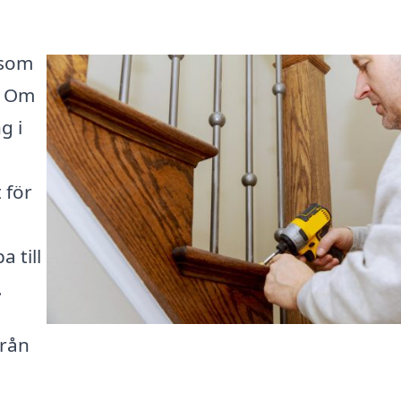
 som
. Om
g i
 för
 till
.
från