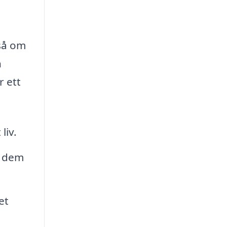
kså om
n
 ett
liv.
t dem
et