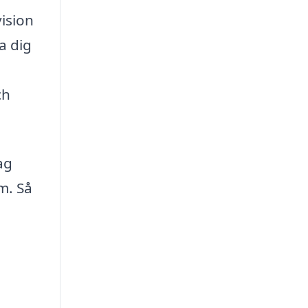
vision
a dig
ch
ag
m. Så