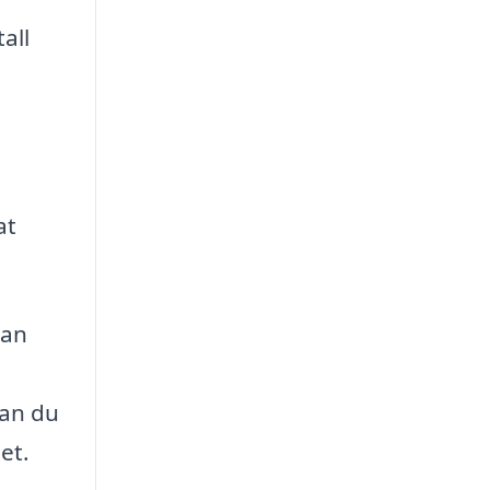
all
at
kan
kan du
et.