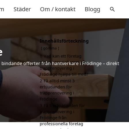
m
Städer
Om / kontakt
Blogg
Innehållsförteckning
e
gömma
1
Vad kan ett företag
som är specialiserat på
e bindande offerter från hantverkare i Frödinge – direkt
trapprenovering i
Frödinge hjälpa till med?
2
Få alltid minst 3
erbjudanden för
trapprenovering i
Frödinge
3
Få 3 erbjudanden för
trapprenovering i
Frödinge från
professionella företag