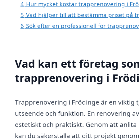
4
Hur mycket kostar trapprenovering i Fr
5
Vad hjälper till att bestämma priset på 
6
Sök efter en professionell för trappreno
Vad kan ett företag som
trapprenovering i Frödi
Trapprenovering i Frödinge är en viktig t
utseende och funktion. En renovering av
estetiskt och praktiskt. Genom att anlit
kan du säkerställa att ditt projekt genom