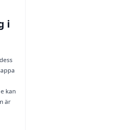
g i
 dess
trappa
ge kan
m är