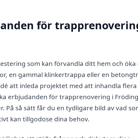
danden för trapprenoverin
nvestering som kan förvandla ditt hem och öka
por, en gammal klinkertrappa eller en betong
 idé att inleda projektet med att inhandla flera
lika erbjudanden för trapprenovering i Frödin
r. På så sätt får du en tydligare bild av vad so
tivt kan tillgodose dina behov.