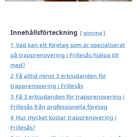
Innehållsförteckning
gömma
1
Vad kan ett företag som är specialiserat
på trapprenovering i Frillesås hjälpa till
med?
2
Få alltid minst 3 erbjudanden för
trapprenovering i Frillesås
3
Få 3 erbjudanden för trapprenovering i
Frillesås från professionella företag
4
Hur mycket kostar trapprenovering i
Frillesås?