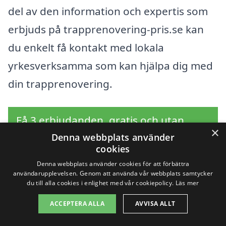
del av den information och expertis som
erbjuds på trapprenovering-pris.se kan
du enkelt få kontakt med lokala
yrkesverksamma som kan hjälpa dig med
din trapprenovering.
Få 3 erbjudanden, gratis och utan
×
förpliktelser
Denna webbplats använder
cookies
Denna webbplats använder cookies för att förbättra
användarupplevelsen. Genom att använda vår webbplats samtycker
du till alla cookies i enlighet med vår cookiepolicy.
Läs mer
Sök efter en
ACCEPTERA ALLA
AVVISA ALLT
professionell för