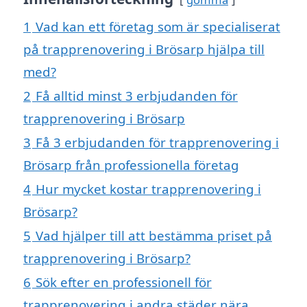
1
Vad kan ett företag som är specialiserat
på trapprenovering i Brösarp hjälpa till
med?
2
Få alltid minst 3 erbjudanden för
trapprenovering i Brösarp
3
Få 3 erbjudanden för trapprenovering i
Brösarp från professionella företag
4
Hur mycket kostar trapprenovering i
Brösarp?
5
Vad hjälper till att bestämma priset på
trapprenovering i Brösarp?
6
Sök efter en professionell för
trapprenovering i andra städer nära