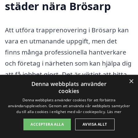
städer nära Brösarp
Att utföra trapprenovering i Brösarp kan
vara en utmanande uppgift, men det
finns många professionella hantverkare
och företag i närheten som kan hjälpa dig
att få jobbet gjort. Det är viktigt att hitta
×
Denna webbplats använder
rätt företag som kan erbjuda dig en
cookies
lösning som passar dina behov. Genom
Denna webbplats använder cookies för att förbättra
användarupplevelsen. Genom att använda vår webbplats samtycker
att använda plattformar som
du till alla cookies i enlighet med vår cookiepolicy.
Läs mer
trapprenovering-pris.se kan du enkelt få
ACCEPTERA ALLA
AVVISA ALLT
tillgång till flera erbjudanden och hitta det