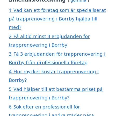
1
Vad kan ett företag som är specialiserat
på trapprenovering i Borrby hjälpa till
med?
2
Få alltid minst 3 erbjudanden för
trapprenovering i Borrby
3
Få 3 erbjudanden för trapprenovering i
Borrby från professionella företag
4
Hur mycket kostar trapprenovering i
Borrby?
5
Vad hjälper till att bestämma priset på
trapprenovering i Borrby?
6
Sök efter en professionell för
trapprenovering i andra städer nära