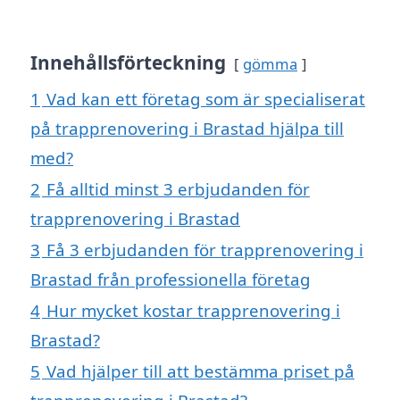
Innehållsförteckning
gömma
1
Vad kan ett företag som är specialiserat
på trapprenovering i Brastad hjälpa till
med?
2
Få alltid minst 3 erbjudanden för
trapprenovering i Brastad
3
Få 3 erbjudanden för trapprenovering i
Brastad från professionella företag
4
Hur mycket kostar trapprenovering i
Brastad?
5
Vad hjälper till att bestämma priset på