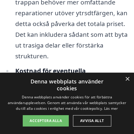
trappan behöver mer omfattande
reparationer utöver ytrsdtfärgen, kan
detta också påverka det totala priset.
Det kan inkludera sådant som att byta
ut trasiga delar eller förstärka
strukturen.
Kostnad för eventuella
×
tilläggstjänster:
Om du vill lägga till
Denna webbplats använder
cookies
extra funktioner, som belysning eller
Denna webbplats använder cookies för att förbättra
halkskydd, bör du också ta med dessa
användarupplevelsen. Genom att använda vår webbplats samtycker
du till alla cookies i enlighet med vår cookiepolicy.
Läs mer
kostnader i din budget.
ACCEPTERA ALLA
AVVISA ALLT
För att få en så rättvis och transparent