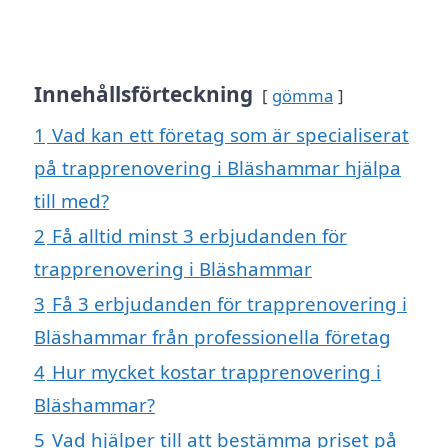
Innehållsförteckning
gömma
1
Vad kan ett företag som är specialiserat
på trapprenovering i Bläshammar hjälpa
till med?
2
Få alltid minst 3 erbjudanden för
trapprenovering i Bläshammar
3
Få 3 erbjudanden för trapprenovering i
Bläshammar från professionella företag
4
Hur mycket kostar trapprenovering i
Bläshammar?
5
Vad hjälper till att bestämma priset på