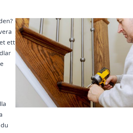
eden?
overa
et ett
dlar
ge
lla
a
 du