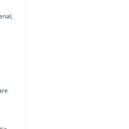
rial,
are