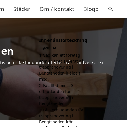
m
Städer
Om / kontakt
Blogg
Innehållsförteckning
den
gömma
1
Vad kan ett företag
som är specialiserat på
is och icke bindande offerter från hantverkare i
trapprenovering i
Bengtsheden hjälpa till
med?
2
Få alltid minst 3
erbjudanden för
trapprenovering i
Bengtsheden
3
Få 3 erbjudanden för
trapprenovering i
Bengtsheden från