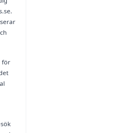
dig
s.se.
iserar
och
 för
det
al
esök