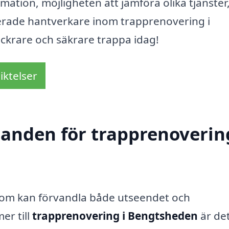
mation, möjligheten att jämföra olika tjänster
ficerade hantverkare inom trapprenovering i
ckrare och säkrare trappa idag!
iktelser
danden för trapprenoverin
 som kan förvandla både utseendet och
er till
trapprenovering i Bengtsheden
är de