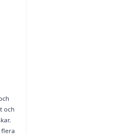
 och
t och
skar.
 flera