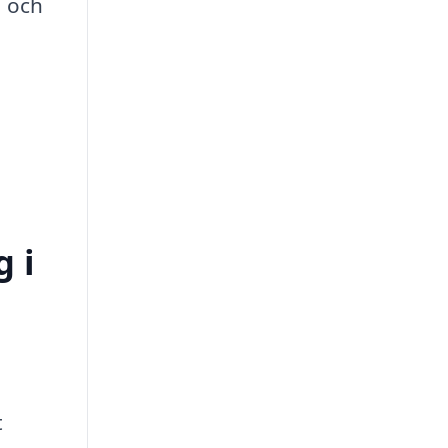
, och
g i
t