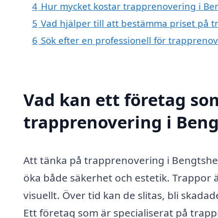
4
Hur mycket kostar trapprenovering i B
5
Vad hjälper till att bestämma priset på
6
Sök efter en professionell för trappren
Vad kan ett företag som
trapprenovering i Beng
Att tänka på trapprenovering i Bengtshe
öka både säkerhet och estetik. Trappor ä
visuellt. Över tid kan de slitas, bli skadad
Ett företag som är specialiserat på trap