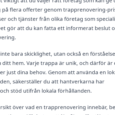
viktigt att du väljer rätt företag som kan ge 
ag på flera offerter genom trapprenovering-pri
r och tjänster från olika företag som special
t gör att du kan fatta ett informerat beslut 
vering.
nte bara skicklighet, utan också en förståelse
ditt hem. Varje trappa är unik, och därför är 
er just dina behov. Genom att använda en lok
en, säkerställer du att hantverkarna har
ch stöd utifrån lokala förhållanden.
versikt över vad en trapprenovering innebär, b