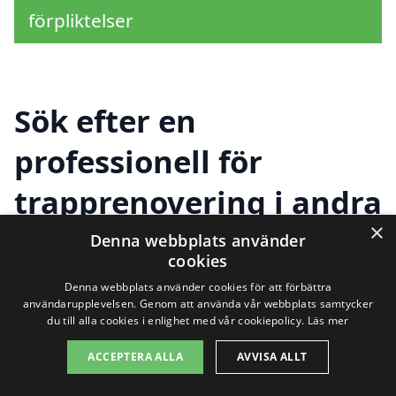
förpliktelser
Sök efter en
professionell för
trapprenovering i andra
×
städer nära
Denna webbplats använder
cookies
Smedjebacken
Denna webbplats använder cookies för att förbättra
användarupplevelsen. Genom att använda vår webbplats samtycker
du till alla cookies i enlighet med vår cookiepolicy.
Läs mer
Att renovera dina trappar är en viktig
ACCEPTERA ALLA
AVVISA ALLT
investering för både säkerhet och estetik i