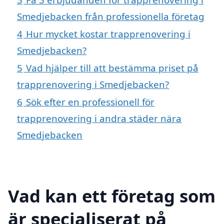
Smedjebacken från professionella företag
4
Hur mycket kostar trapprenovering i
Smedjebacken?
5
Vad hjälper till att bestämma priset på
trapprenovering i Smedjebacken?
6
Sök efter en professionell för
trapprenovering i andra städer nära
Smedjebacken
Vad kan ett företag som
är specialiserat på