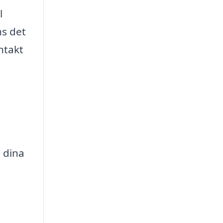
l
ns det
ntakt
e dina