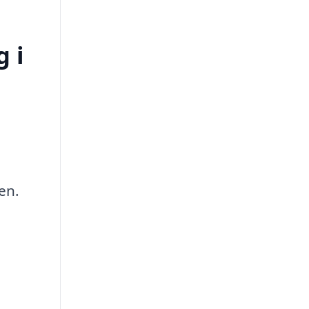
g i
en.