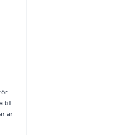
rör
 till
är är