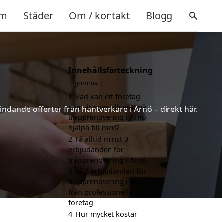
m
Städer
Om / kontakt
Blogg
Innehållsförteckning
gömma
1
Vad kan ett företag
som är specialiserat på
indande offerter från hantverkare i Arnö – direkt här.
trapprenovering i Arnö
hjälpa till med?
2
Få alltid minst 3
erbjudanden för
trapprenovering i Arnö
3
Få 3 erbjudanden för
trapprenovering i Arnö
från professionella
företag
4
Hur mycket kostar