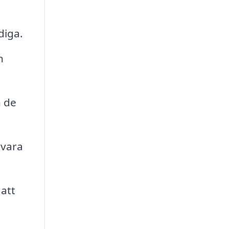
diga.
n
n de
 vara
att