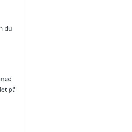
n du
h
n med
det på