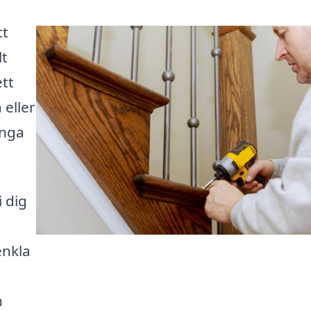
tt
lt
tt
 eller
ånga
 dig
enkla
n