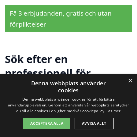
Få 3 erbjudanden, gratis och utan
förpliktelser
Sök efter en
professionell för
×
Denna webbplats använder
trapprenovering i andra
cookies
städer nära Sparreholm
Denna webbplats använder cookies för att förbättra
användarupplevelsen. Genom att använda vår webbplats samtycker
du till alla cookies i enlighet med vår cookiepolicy.
Läs mer
Att renovera sin trappa kan vara en stor
ACCEPTERA ALLA
AVVISA ALLT
och viktig investering för ditt hem.