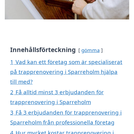
Innehållsförteckning
gömma
1
Vad kan ett företag som är specialiserat
på trapprenovering i Sparreholm hjälpa
till med?
2
Få alltid minst 3 erbjudanden för
trapprenovering i Sparreholm
3
Få 3 erbjudanden för trapprenovering i
Sparreholm från professionella företag
4
Hur mycket kostar trapprenovering i