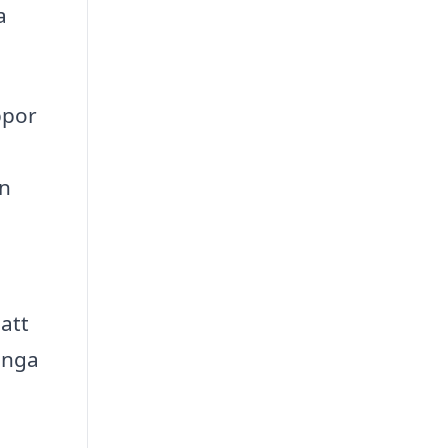
a
ppor
en
att
ånga