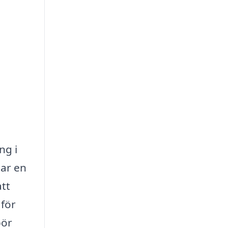
ng i
har en
att
 för
bör