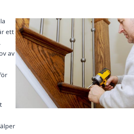
la
r ett
.
ov av
t
för
t
jälper