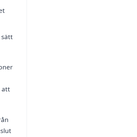
et
 sätt
ioner
 att
rån
slut