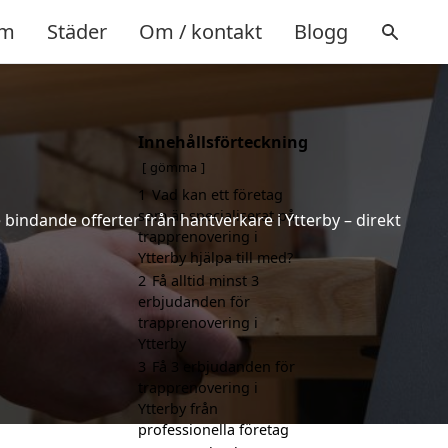
m
Städer
Om / kontakt
Blogg
Innehållsförteckning
gömma
1
Vad kan ett företag
som är specialiserat på
 bindande offerter från hantverkare i Ytterby – direkt
trapprenovering i
Ytterby hjälpa till med?
2
Få alltid minst 3
erbjudanden för
trapprenovering i
Ytterby
3
Få 3 erbjudanden för
trapprenovering i
Ytterby från
professionella företag