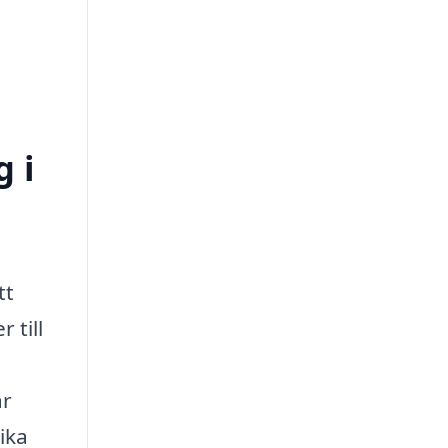
g i
tt
 till
ar
ika