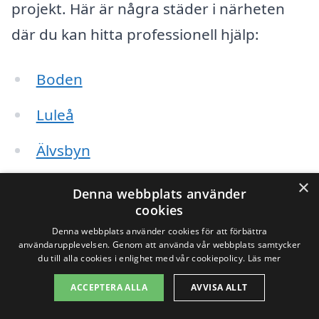
projekt. Här är några städer i närheten
där du kan hitta professionell hjälp:
Boden
Luleå
Älvsbyn
Råneå
×
Denna webbplats använder
cookies
Sävast
Denna webbplats använder cookies för att förbättra
användarupplevelsen. Genom att använda vår webbplats samtycker
Unbyn
du till alla cookies i enlighet med vår cookiepolicy.
Läs mer
ACCEPTERA ALLA
AVVISA ALLT
Mörön