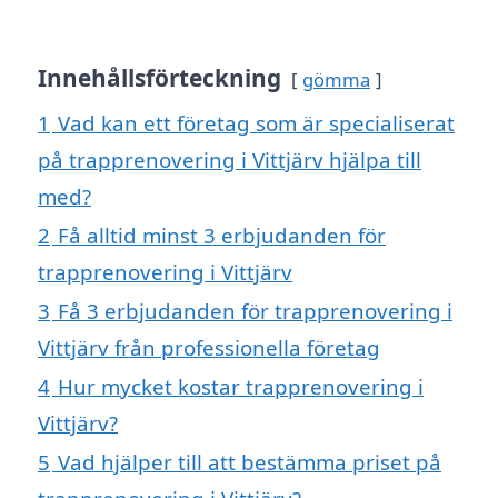
Innehållsförteckning
gömma
1
Vad kan ett företag som är specialiserat
på trapprenovering i Vittjärv hjälpa till
med?
2
Få alltid minst 3 erbjudanden för
trapprenovering i Vittjärv
3
Få 3 erbjudanden för trapprenovering i
Vittjärv från professionella företag
4
Hur mycket kostar trapprenovering i
Vittjärv?
5
Vad hjälper till att bestämma priset på