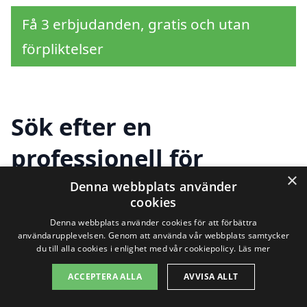
Få 3 erbjudanden, gratis och utan
förpliktelser
Sök efter en
professionell för
×
trapprenovering i andra
Denna webbplats använder
cookies
städer nära Vellinge
Denna webbplats använder cookies för att förbättra
användarupplevelsen. Genom att använda vår webbplats samtycker
du till alla cookies i enlighet med vår cookiepolicy.
Läs mer
Om du planerar att renovera din trappa i
ACCEPTERA ALLA
AVVISA ALLT
Vellinge, finns det flera faktorer att