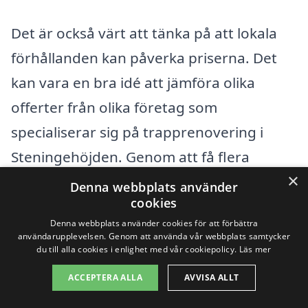
Det är också värt att tänka på att lokala
förhållanden kan påverka priserna. Det
kan vara en bra idé att jämföra olika
offerter från olika företag som
specialiserar sig på trapprenovering i
Steningehöjden. Genom att få flera
×
offerter kan du få en bättre uppfattning
Denna webbplats använder
cookies
om marknadspriserna och vad som
Denna webbplats använder cookies för att förbättra
erbjuds i din region. Målet är att hitta den
användarupplevelsen. Genom att använda vår webbplats samtycker
du till alla cookies i enlighet med vår cookiepolicy.
Läs mer
bästa balansen mellan kvalitet och pris,
vilket kan göra ditt renoveringsprojekt
ACCEPTERA ALLA
AVVISA ALLT
både kostnadseffektivt och vackert. Besök