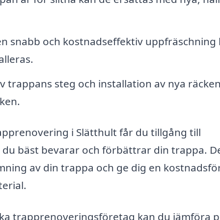
n snabb och kostnadseffektiv uppfräschning
alleras.
 trappans steg och installation av nya räcke
iken.
pprenovering i Slätthult får du tillgång till
du bäst bevarar och förbättrar din trappa. D
ning av din trappa och ge dig en kostnadsfö
erial.
lika trapprenoveringsföretag kan du jämföra pr