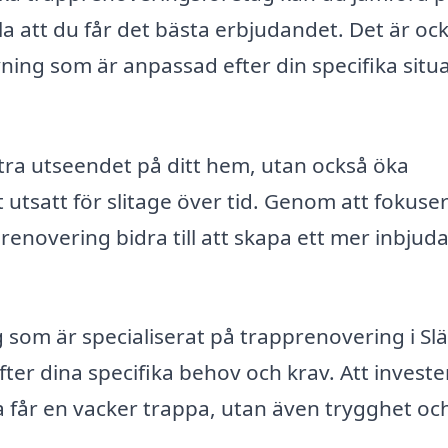
lla att du får det bästa erbjudandet. Det är oc
vning som är anpassad efter din specifika situ
tra utseendet på ditt hem, utan också öka
 utsatt för slitage över tid. Genom att fokuse
enovering bidra till att skapa ett mer inbjud
som är specialiserat på trapprenovering i Slä
ter dina specifika behov och krav. Att invester
a får en vacker trappa, utan även trygghet oc