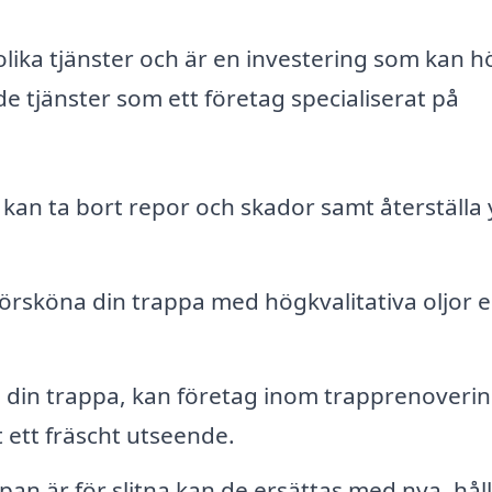
lika tjänster och är en investering som kan h
de tjänster som ett företag specialiserat på
 kan ta bort repor och skador samt återställa
rsköna din trappa med högkvalitativa oljor el
å din trappa, kan företag inom trapprenoveri
et ett fräscht utseende.
pan är för slitna kan de ersättas med nya, hål