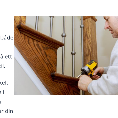
 både
n
å ett
il.
kelt
 i
a
ör din