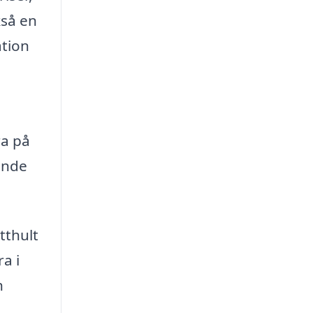
kså en
ation
ra på
ande
tthult
a i
h