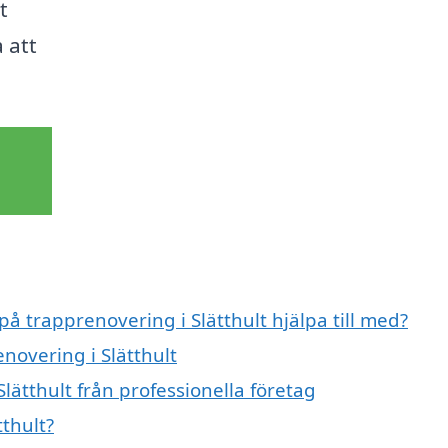
t
 att
på trapprenovering i Slätthult hjälpa till med?
novering i Slätthult
lätthult från professionella företag
thult?