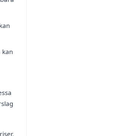
 kan
n kan
essa
rslag
iser,