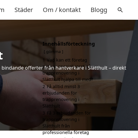
m
Städer
Om / kontakt
Blogg
Innehållsförteckning
t
gömma
1
Vad kan ett företag
som är specialiserat på
 bindande offerter från hantverkare i Slätthult – direkt
trapprenovering i
Slätthult hjälpa till med?
2
Få alltid minst 3
erbjudanden för
trapprenovering i
Slätthult
3
Få 3 erbjudanden för
trapprenovering i
Slätthult från
professionella företag