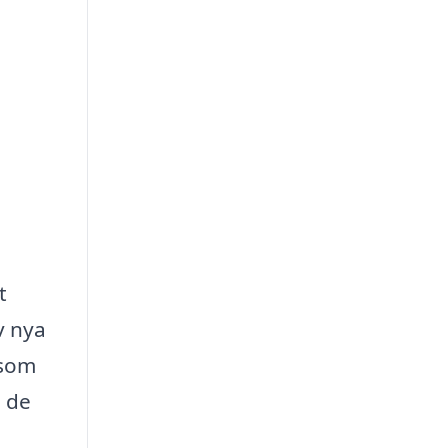
t
v nya
 som
n de