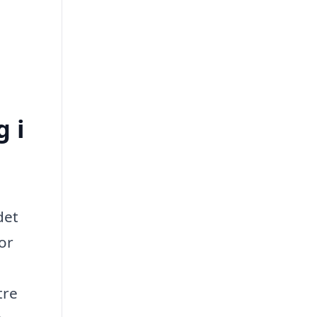
g i
det
or
tre