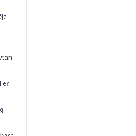
öja
 ytan
ler
ng
lbara