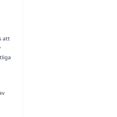
 att
v
tliga
av