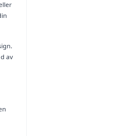
eller
din
sign.
ad av
en