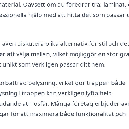
 material. Oavsett om du föredrar trä, laminat, 
essionella hjälp med att hitta det som passar 
ven diskutera olika alternativ för stil och de
r att välja mellan, vilket möjliggör en stor gr
 unikt som verkligen passar ditt hem.
örbättrad belysning, vilket gör trappen både
ysning i trappen kan verkligen lyfta hela
bjudande atmosfär. Många företag erbjuder äv
ar för att maximera både funktionalitet och