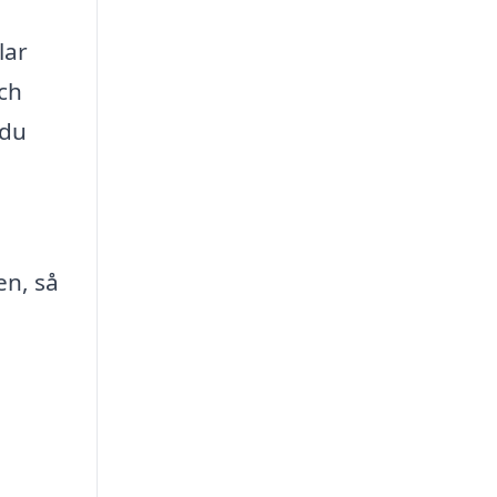
lar
ch
 du
en, så