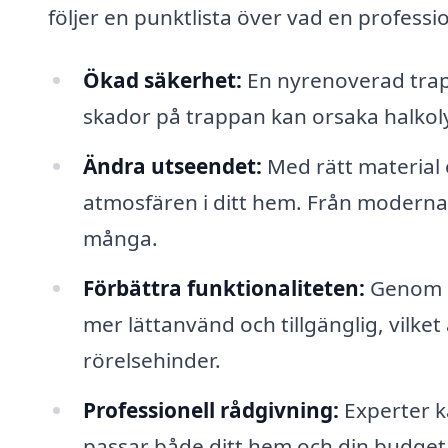
följer en punktlista över vad en profess
Ökad säkerhet:
En nyrenoverad trapp
skador på trappan kan orsaka halkoly
Ändra utseendet:
Med rätt material 
atmosfären i ditt hem. Från moderna yt
många.
Förbättra funktionaliteten:
Genom a
mer lättanvänd och tillgänglig, vilket 
rörelsehinder.
Professionell rådgivning:
Experter ka
passar både ditt hem och din budget