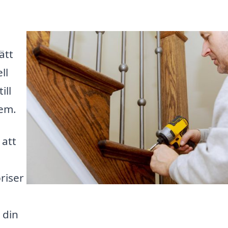
ätt
ll
ill
hem.
 att
priser
 din