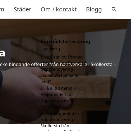
m
Städer
Om / kontakt
Blogg
Innehållsförteckning
ta
gömma
1
Vad kan ett företag
som är specialiserat på
icke bindande offerter från hantverkare i Sköllersta –
trapprenovering i
Sköllersta hjälpa till
med?
2
Få alltid minst 3
erbjudanden för
trapprenovering i
Sköllersta
3
Få 3 erbjudanden för
trapprenovering i
Sköllersta från