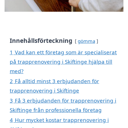
Innehållsförteckning
gömma
1
Vad kan ett företag som är specialiserat
på trapprenovering i Skiftinge hjälpa till
med?
2
Få alltid minst 3 erbjudanden för
trapprenovering i Skiftinge
3
Få 3 erbjudanden för trapprenovering i
Skiftinge från professionella företag
4
Hur mycket kostar trapprenovering i