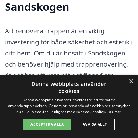
Sandskogen
Att renovera trappen är en viktig
investering för både säkerhet och estetik i
ditt hem. Om du är bosatt i Sandskogen
och behöver hjälp med trapprenovering,
är det bra att veta att det finns flera
×
Denna webbplats använder
kompetenta företag i omnejden. Vi
cookies
hjälper dig att hitta rätt firma för
Denna webbplats använder cookies för att förbättra
användarupplevelsen. Genom att använda vår webbplats samtycker
trapprenovering i Sandskogen, samt ger
du till alla cookies i enlighet med vår cookiepolicy.
Läs mer
dig möjlighet att jämföra priser från olika
ACCEPTERA ALLA
AVVISA ALLT
leverantörer.