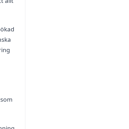
 allt
n ökad
nska
ring
s som
hning