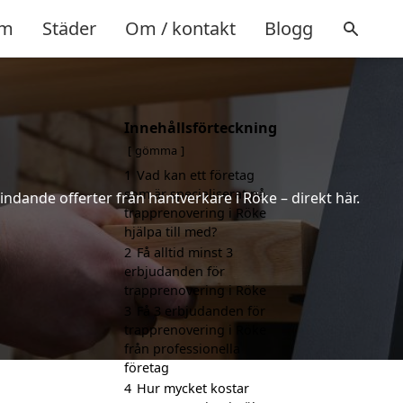
m
Städer
Om / kontakt
Blogg
Innehållsförteckning
gömma
1
Vad kan ett företag
som är specialiserat på
indande offerter från hantverkare i Röke – direkt här.
trapprenovering i Röke
hjälpa till med?
2
Få alltid minst 3
erbjudanden för
trapprenovering i Röke
3
Få 3 erbjudanden för
trapprenovering i Röke
från professionella
företag
4
Hur mycket kostar