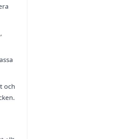
era
.
,
passa
t och
cken.