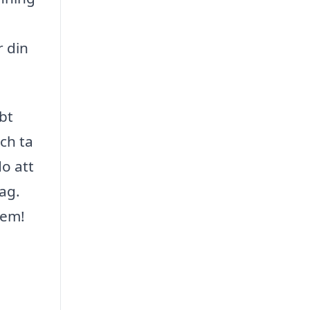
 din
bt
ch ta
o att
ag.
hem!