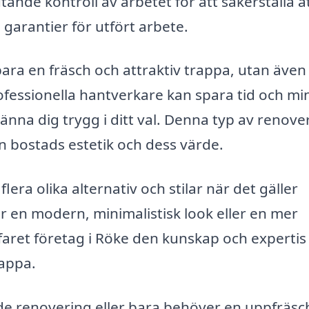
ande kontroll av arbetet för att säkerställa att
a garantier för utfört arbete.
ara en fräsch och attraktiv trappa, utan äve
rofessionella hantverkare kan spara tid och mi
känna dig trygg i ditt val. Denna typ av renove
n bostads estetik och dess värde.
flera olika alternativ och stilar när det gäller
 en modern, minimalistisk look eller en mer
erfaret företag i Röke den kunskap och experti
rappa.
de renovering eller bara behöver en uppfräsc