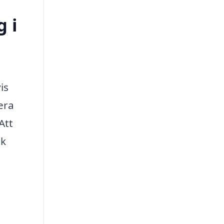
g i
is
era
Att
ck