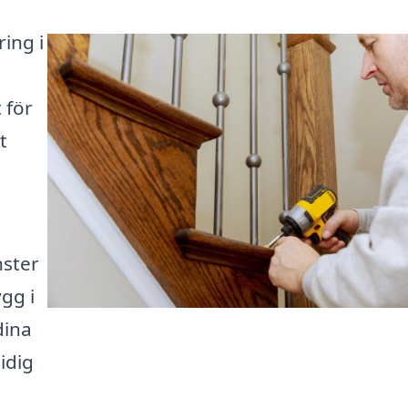
ing i
 för
t
nster
gg i
dina
idig