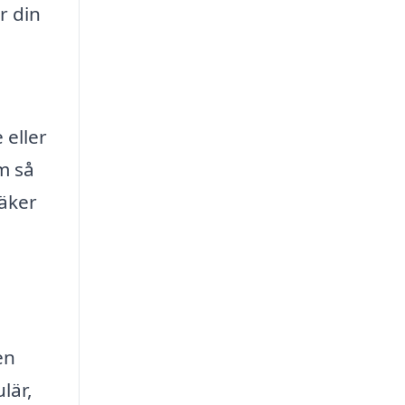
r din
 eller
m så
säker
en
lär,