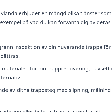
ävlanda erbjuder en mängd olika tjänster som
 exempel på vad du kan förvänta dig av deras
rann inspektion av din nuvarande trappa för 
bättras.
materialen för din trapprenovering, oavsett
lternativ.
nde av slitna trappsteg med slipning, målning 
adering eller byte av trappräcken för att