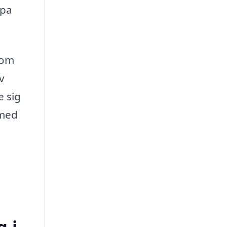
lpa
som
v
e sig
 med
g i