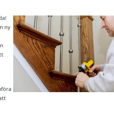
da!
n ny
an
tt
mföra
att