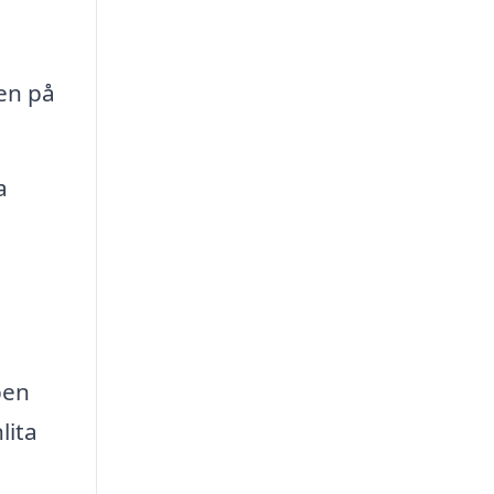
en på
a
pen
lita