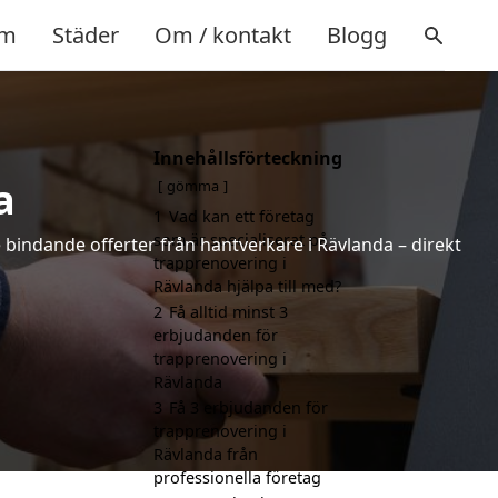
m
Städer
Om / kontakt
Blogg
Innehållsförteckning
a
gömma
1
Vad kan ett företag
som är specialiserat på
e bindande offerter från hantverkare i Rävlanda – direkt
trapprenovering i
Rävlanda hjälpa till med?
2
Få alltid minst 3
erbjudanden för
trapprenovering i
Rävlanda
3
Få 3 erbjudanden för
trapprenovering i
Rävlanda från
professionella företag