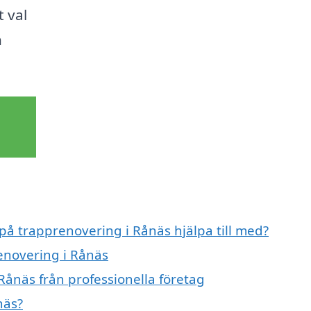
t val
n
 på trapprenovering i Rånäs hjälpa till med?
renovering i Rånäs
Rånäs från professionella företag
näs?