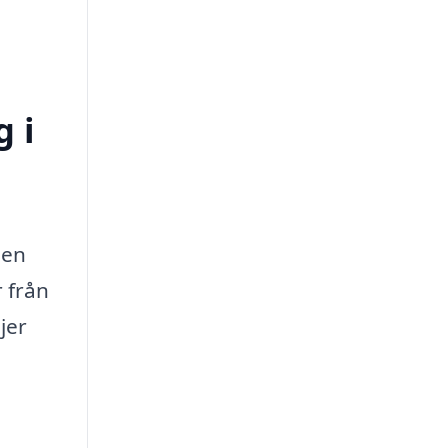
g i
sen
 från
jer