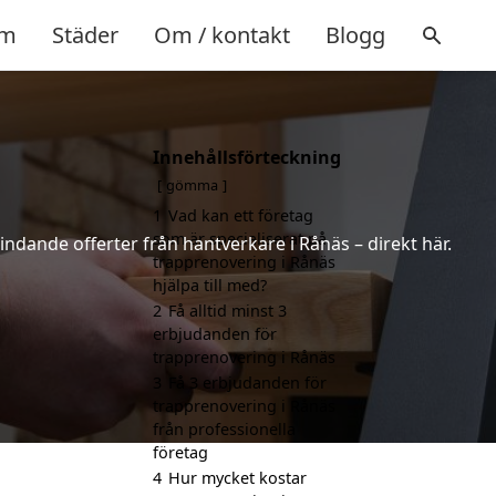
m
Städer
Om / kontakt
Blogg
Innehållsförteckning
gömma
1
Vad kan ett företag
som är specialiserat på
indande offerter från hantverkare i Rånäs – direkt här.
trapprenovering i Rånäs
hjälpa till med?
2
Få alltid minst 3
erbjudanden för
trapprenovering i Rånäs
3
Få 3 erbjudanden för
trapprenovering i Rånäs
från professionella
företag
4
Hur mycket kostar