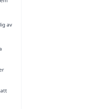
hem
dig av
a
er
att