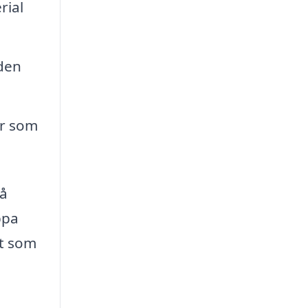
rial
den
ar som
så
ppa
kt som