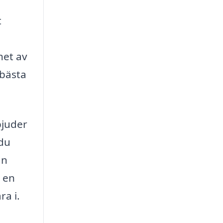
t
het av
 bästa
bjuder
 du
an
l en
ra i.