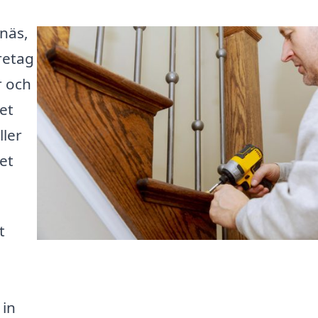
näs,
öretag
r och
et
ller
et
t
 in