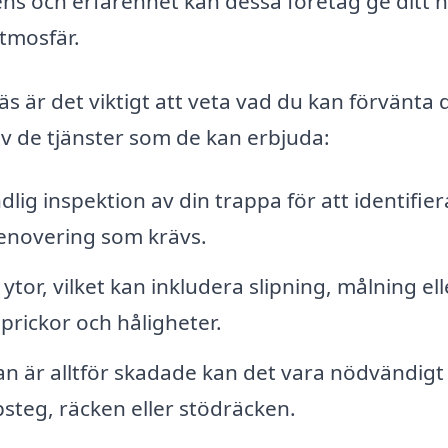
ns och erfarenhet kan dessa företag ge ditt 
atmosfär.
 är det viktigt att veta vad du kan förvänta 
av de tjänster som de kan erbjuda:
lig inspektion av din trappa för att identifier
enovering som krävs.
ytor, vilket kan inkludera slipning, målning ell
sprickor och håligheter.
n är alltför skadade kan det vara nödvändigt 
steg, räcken eller stödräcken.