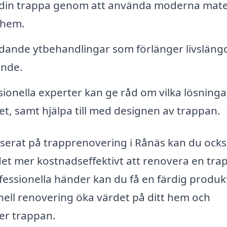
 din trappa genom att använda moderna mate
 hem.
ddande ytbehandlingar som förlänger livsläng
ende.
ionella experter kan ge råd om vilka lösning
t, samt hjälpa till med designen av trappan.
liserat på trapprenovering i Rånäs kan du ock
et mer kostnadseffektivt att renovera en tra
ofessionella händer kan du få en färdig produ
nell renovering öka värdet på ditt hem och
er trappan.