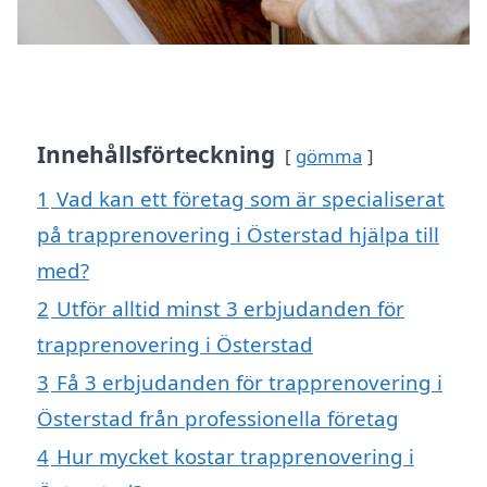
Innehållsförteckning
gömma
1
Vad kan ett företag som är specialiserat
på trapprenovering i Österstad hjälpa till
med?
2
Utför alltid minst 3 erbjudanden för
trapprenovering i Österstad
3
Få 3 erbjudanden för trapprenovering i
Österstad från professionella företag
4
Hur mycket kostar trapprenovering i