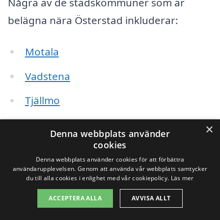
Några av de stadskommuner som är
belägna nära Österstad inkluderar:
Motala
Vadstena
Tjällmo
Bergslagsgården
×
Denna webbplats använder
cookies
Heda
Denna webbplats använder cookies för att förbättra
användarupplevelsen. Genom att använda vår webbplats samtycker
Lagan
du till alla cookies i enlighet med vår cookiepolicy.
Läs mer
Rejmyre
ACCEPTERA ALLA
AVVISA ALLT