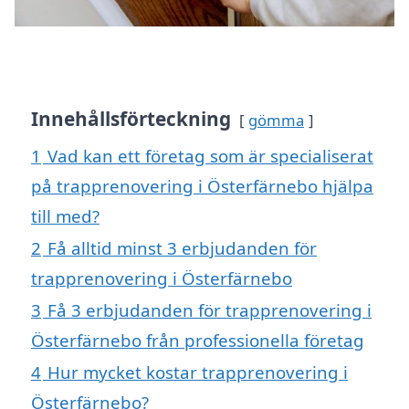
Innehållsförteckning
gömma
1
Vad kan ett företag som är specialiserat
på trapprenovering i Österfärnebo hjälpa
till med?
2
Få alltid minst 3 erbjudanden för
trapprenovering i Österfärnebo
3
Få 3 erbjudanden för trapprenovering i
Österfärnebo från professionella företag
4
Hur mycket kostar trapprenovering i
Österfärnebo?