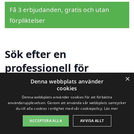
Få 3 erbjudanden, gratis och utan
förpliktelser
Sök efter en
professionell för
×
trapprenovering i andra
Denna webbplats använder
cookies
städer nära
Denna webbplats använder cookies för att förbättra
användarupplevelsen. Genom att använda vår webbplats samtycker
Österfärnebo
du till alla cookies i enlighet med vår cookiepolicy.
Läs mer
ACCEPTERA ALLA
AVVISA ALLT
Att hitta hjälp för trapprenovering i