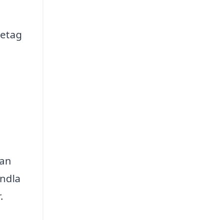
retag
tan
andla
.