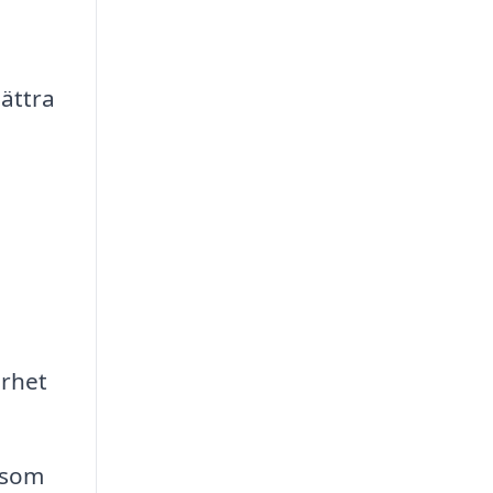
bättra
erhet
r som