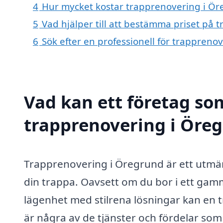
4
Hur mycket kostar trapprenovering i Ö
5
Vad hjälper till att bestämma priset på
6
Sök efter en professionell för trappren
Vad kan ett företag som
trapprenovering i Öreg
Trapprenovering i Öregrund är ett utmär
din trappa. Oavsett om du bor i ett gam
lägenhet med stilrena lösningar kan en tr
är några av de tjänster och fördelar som