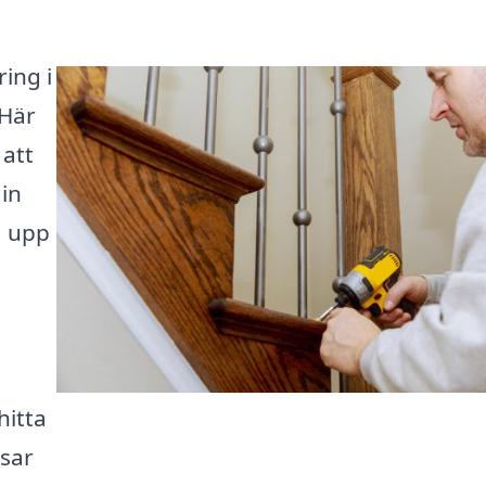
ing i
 Här
 att
din
a upp
hitta
ssar