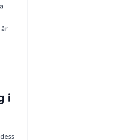
ta
 år
g i
 dess