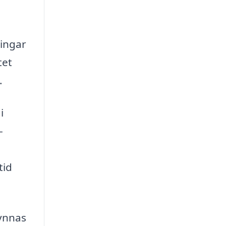
ningar
tet
.
i
-
tid
ynnas