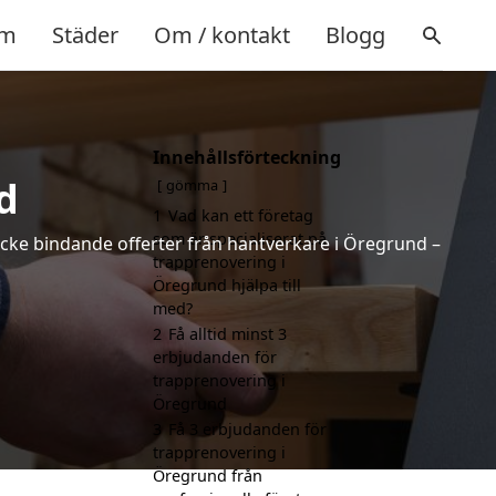
m
Städer
Om / kontakt
Blogg
Innehållsförteckning
d
gömma
1
Vad kan ett företag
som är specialiserat på
 icke bindande offerter från hantverkare i Öregrund –
trapprenovering i
Öregrund hjälpa till
med?
2
Få alltid minst 3
erbjudanden för
trapprenovering i
Öregrund
3
Få 3 erbjudanden för
trapprenovering i
Öregrund från