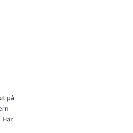
et på
ern
. Här