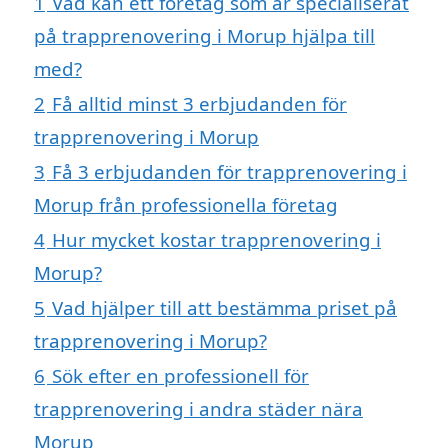
1
Vad kan ett företag som är specialiserat
på trapprenovering i Morup hjälpa till
med?
2
Få alltid minst 3 erbjudanden för
trapprenovering i Morup
3
Få 3 erbjudanden för trapprenovering i
Morup från professionella företag
4
Hur mycket kostar trapprenovering i
Morup?
5
Vad hjälper till att bestämma priset på
trapprenovering i Morup?
6
Sök efter en professionell för
trapprenovering i andra städer nära
Morup