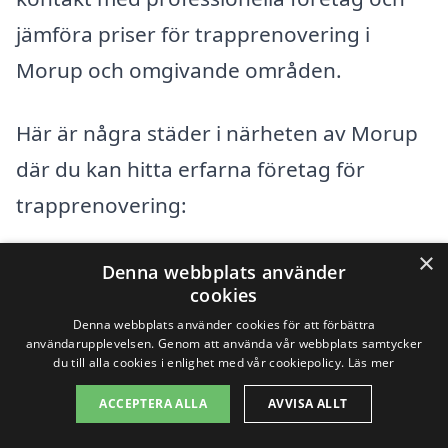
jämföra priser för trapprenovering i
Morup och omgivande områden.
Här är några städer i närheten av Morup
där du kan hitta erfarna företag för
trapprenovering:
×
Falkenberg
Denna webbplats använder
cookies
Skrea
Denna webbplats använder cookies för att förbättra
användarupplevelsen. Genom att använda vår webbplats samtycker
du till alla cookies i enlighet med vår cookiepolicy.
Läs mer
Skällinge
ACCEPTERA ALLA
AVVISA ALLT
Vapnö