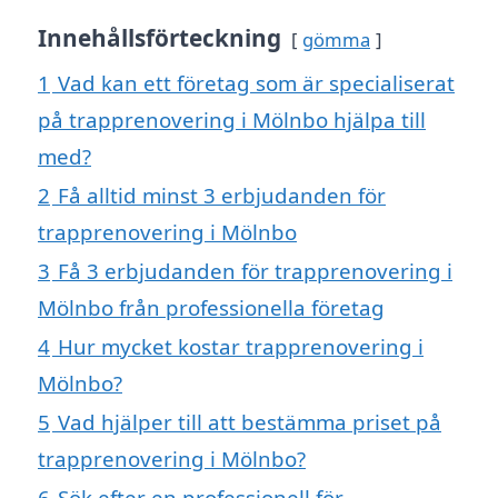
Innehållsförteckning
gömma
1
Vad kan ett företag som är specialiserat
på trapprenovering i Mölnbo hjälpa till
med?
2
Få alltid minst 3 erbjudanden för
trapprenovering i Mölnbo
3
Få 3 erbjudanden för trapprenovering i
Mölnbo från professionella företag
4
Hur mycket kostar trapprenovering i
Mölnbo?
5
Vad hjälper till att bestämma priset på
trapprenovering i Mölnbo?
6
Sök efter en professionell för